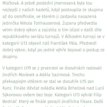
Múčková. A právě poslední jmenovaná byla tou
nejlepší z našich kadetů, když postoupila ze skupina
až do osmifinále, ve kterém ji zastavila nasazená
jednička Nikola Tonhauserová. Zuzana předvedla
velmi dobrý výkon a zajistila si tím účast v další díle
republikového seriálu turnajů. V Áčkovém turnaji se v
kategorii U13 objevil náš František Pála. Předvedl
dobrý výkon, když po jedné výhře bojoval o postup ze
skupiny.
V kategorii U19 se z prvenství ve dvouhrách radovali
Jindřich Morávek a Adéla Sazimová. Trochu
překvapivým vítězem se stal ve dvouhře U15 Jan
Kunc. Finále děvčat ovládla Adéla Brhelová nad Lucií
Sýkorovou ovšem bez boje. Kategorii U13 vyhrál Filip
Bednář. Který ve finále porazil Jindřicha Fikara. Další