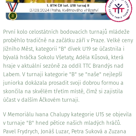
První kolo celostátních bodovacích turnajů mládeže
proběhlo tradičně na začátku září v Praze. Velké ceny
Jižního Měst, kategorii "B" dívek U19 se účastnila i
bývalá hráčka Sokolu Všetaty, Adéla Kůsová, která
hraje v aktuální sezóně za oddíl TTC Brandýs nad
Labem. V turnaji kategorie "B" se "naše" nejlepší
juniorka dokázala prosadit svoji dobrou formou a
skončila na skvělém třetím místě, čímž si zajistila
účast v dalším Áčkovém turnaji.
V Memoriálu Ivana Chalupy kategorie U15 se objevila
v turnaje "B" hned pětice našich mladých hráčů.
Pavel Frydrych, Jonáš Luzar, Petra Suková a Zuzana