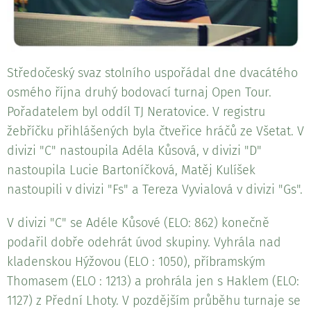
Středočeský svaz stolního uspořádal dne dvacátého
osmého října druhý bodovací turnaj Open Tour.
Pořadatelem byl oddíl TJ Neratovice. V registru
žebříčku přihlášených byla čtveřice hráčů ze Všetat. V
divizi "C" nastoupila Adéla Kůsová, v divizi "D"
nastoupila Lucie Bartoníčková, Matěj Kulíšek
nastoupili v divizi "Fs" a Tereza Vyvialová v divizi "Gs".
V divizi "C" se Adéle Kůsové (ELO: 862) konečně
podařil dobře odehrát úvod skupiny. Vyhrála nad
kladenskou Hýžovou (ELO : 1050), příbramským
Thomasem (ELO : 1213) a prohrála jen s Haklem (ELO:
1127) z Přední Lhoty. V pozdějším průběhu turnaje se