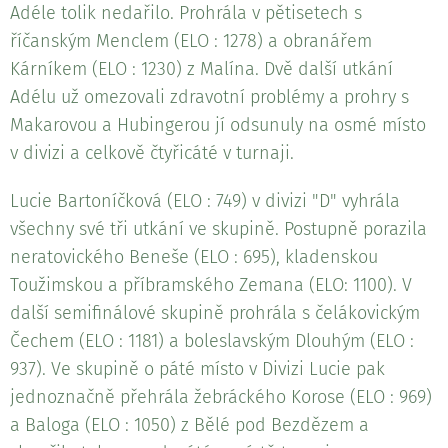
Adéle tolik nedařilo. Prohrála v pětisetech s
říčanským Menclem (ELO : 1278) a obranářem
Kárníkem (ELO : 1230) z Malína. Dvě další utkání
Adélu už omezovali zdravotní problémy a prohry s
Makarovou a Hubingerou jí odsunuly na osmé místo
v divizi a celkově čtyřicáté v turnaji.
Lucie Bartoníčková (ELO : 749) v divizi "D" vyhrála
všechny své tři utkání ve skupině. Postupně porazila
neratovického Beneše (ELO : 695), kladenskou
Toužimskou a příbramského Zemana (ELO: 1100). V
další semifinálové skupině prohrála s čelákovickým
Čechem (ELO : 1181) a boleslavským Dlouhým (ELO :
937). Ve skupině o páté místo v Divizi Lucie pak
jednoznačně přehrála žebráckého Korose (ELO : 969)
a Baloga (ELO : 1050) z Bělé pod Bezdězem a