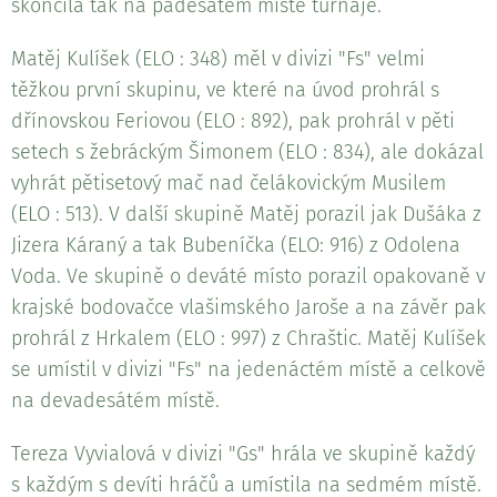
skončila tak na padesátém místě turnaje.
Matěj Kulíšek (ELO : 348) měl v divizi "Fs" velmi
těžkou první skupinu, ve které na úvod prohrál s
dřínovskou Feriovou (ELO : 892), pak prohrál v pěti
setech s žebráckým Šimonem (ELO : 834), ale dokázal
vyhrát pětisetový mač nad čelákovickým Musilem
(ELO : 513). V další skupině Matěj porazil jak Dušáka z
Jizera Káraný a tak Bubeníčka (ELO: 916) z Odolena
Voda. Ve skupině o deváté místo porazil opakovaně v
krajské bodovačce vlašimského Jaroše a na závěr pak
prohrál z Hrkalem (ELO : 997) z Chraštic. Matěj Kulíšek
se umístil v divizi "Fs" na jedenáctém místě a celkově
na devadesátém místě.
Tereza Vyvialová v divizi "Gs" hrála ve skupině každý
s každým s devíti hráčů a umístila na sedmém místě.