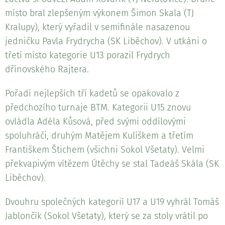
místo bral zlepšeným výkonem Šimon Skala (TJ
Kralupy), který vyřadil v semifinále nasazenou
jedničku Pavla Frydrycha (SK Liběchov). V utkáni o
třetí místo kategorie U13 porazil Frydrych
dřínovského Rajtera.
Pořadí nejlepších tří kadetů se opakovalo z
předchozího turnaje BTM. Kategorii U15 znovu
ovládla Adéla Kůsová, před svými oddílovými
spoluhráči, druhým Matějem Kulíškem a třetím
Františkem Štichem (všichni Sokol Všetaty). Velmi
překvapivým vítězem Útěchy se stal Tadeáš Skála (SK
Liběchov).
Dvouhru společných kategorií U17 a U19 vyhrál Tomáš
Jablončík (Sokol Všetaty), který se za stoly vrátil po