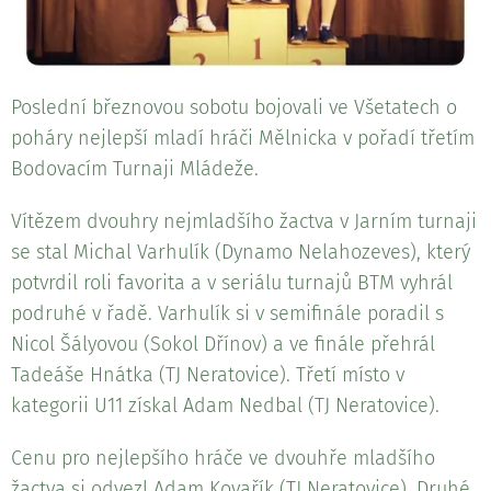
Poslední březnovou sobotu bojovali ve Všetatech o
poháry nejlepší mladí hráči Mělnicka v pořadí třetím
Bodovacím Turnaji Mládeže.
Vítězem dvouhry nejmladšího žactva v Jarním turnaji
se stal Michal Varhulík (Dynamo Nelahozeves), který
potvrdil roli favorita a v seriálu turnajů BTM vyhrál
podruhé v řadě. Varhulík si v semifinále poradil s
Nicol Šályovou (Sokol Dřínov) a ve finále přehrál
Tadeáše Hnátka (TJ Neratovice). Třetí místo v
kategorii U11 získal Adam Nedbal (TJ Neratovice).
Cenu pro nejlepšího hráče ve dvouhře mladšího
žactva si odvezl Adam Kovařík (TJ Neratovice). Druhé