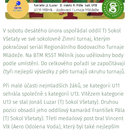
V sobotu desátého února uspořádal oddíl TJ Sokol
Všetaty ve své sokolovně Zimní turnaj, kterým
pokračoval seriál Regionálního Bodovacího Turnaje
Mládeže. Na BTM RSST Mělník jsou udělovány body
podle umístění. Do celkového pořadí se započítávají
čtyři nejlepší výsledky z pěti turnajů okruhu turnajů.
Při malé účasti nejmladších žáků, se kategorii U11
sehrála společně s kategorií U13. Vítězem kategorie
U13 se stal Jonáš Luzar (TJ Sokol Všetaty). Druhou
pozici obsadil jeho oddílový kamarád František Pála
(TJ Sokol Všetaty). Třetí medailový post bral Vincent
Vlk (Aero Odolena Voda), který byl také nejlepším