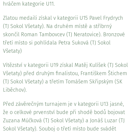
hráčem kategorie U11.
Zlatou medaili získal v kategorii U15 Pavel Frydrych
(TJ Sokol Všetaty). Na druhém místě a stříbrný
skončil Roman Tambovcev (TJ Neratovice). Bronzové
třetí místo si pohlídala Petra Suková (TJ Sokol
Všetaty)
Vítězství v kategorii U19 získal Matěj Kulíšek (TJ Sokol
Všetaty) před druhým finalistou, Františkem Štichem
(TJ Sokol Všetaty) a třetím Tomášem Skřipským (SK
Liběchov).
Před závěrečným turnajem je v kategorii U13 jasné,
že o celkové prvenství bude při shodě bodů bojovat
Zuzana Múčková (TJ Sokol Všetaty) a Jonáš Luzar (TJ
Sokol Všetaty). Souboj o třetí místo bude svádět