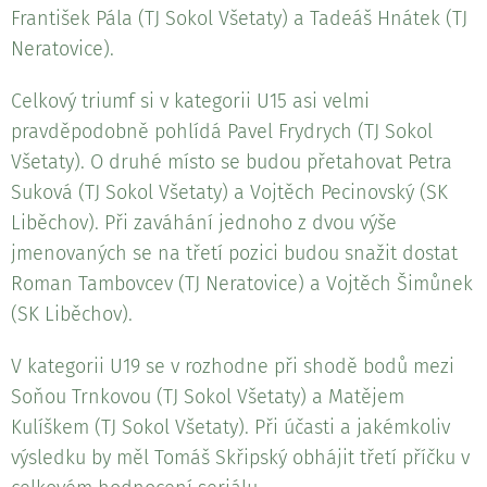
František Pála (TJ Sokol Všetaty) a Tadeáš Hnátek (TJ
Neratovice).
Celkový triumf si v kategorii U15 asi velmi
pravděpodobně pohlídá Pavel Frydrych (TJ Sokol
Všetaty). O druhé místo se budou přetahovat Petra
Suková (TJ Sokol Všetaty) a Vojtěch Pecinovský (SK
Liběchov). Při zaváhání jednoho z dvou výše
jmenovaných se na třetí pozici budou snažit dostat
Roman Tambovcev (TJ Neratovice) a Vojtěch Šimůnek
(SK Liběchov).
V kategorii U19 se v rozhodne při shodě bodů mezi
Soňou Trnkovou (TJ Sokol Všetaty) a Matějem
Kulíškem (TJ Sokol Všetaty). Při účasti a jakémkoliv
výsledku by měl Tomáš Skřipský obhájit třetí příčku v