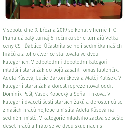
V sobotu dne 9. března 2019 se konal v herně TTC
Praha už pátý turnaj 5. ročníku série turnajů Velká
ceny CST Ďáblice. Účastnila se ho i sedmička našich
hráčů a z toho čtveřice startovala ve dvou
kategoriích. V odpolední i dopolední kategorii
mladší i starší žák do bojů zasáhl Tomáš Jablončík,
Adéla Kůsová, Lucie Bartoníčková a Matěj Kulíšek. V
kategorii starší žák a dorost reprezentoval oddíl
Dominik Pešl, Vašek Kopecký a Soňa Trnková. V
kategorii dvaceti šesti starších žáků a dorostenců se
z našich hráčů nejlépe umístila Adéla Kůsová na
sedmém místě. V kategorie mladšího žactva se sešlo
deset hráčů a hrálo se ve dvou skupinách s