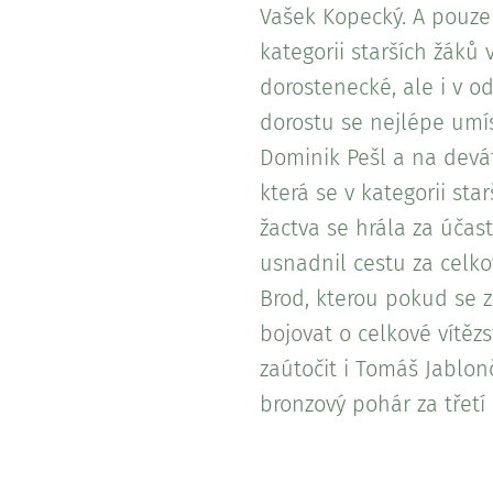
Vašek Kopecký. A pouze 
kategorii starších žáků 
dorostenecké, ale i v o
dorostu se nejlépe umí
Dominik Pešl a na devá
která se v kategorii st
žactva se hrála za účast
usnadnil cestu za celko
Brod, kterou pokud se z
bojovat o celkové vítěz
zaútočit i Tomáš Jablon
bronzový pohár za třetí 