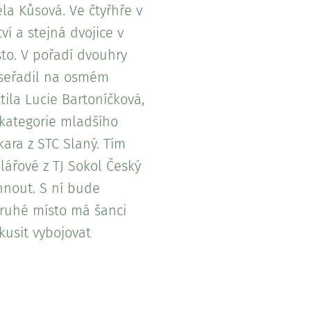
la Kůsová. Ve čtyřhře v
ví a stejná dvojice v
sto. V pořadí dvouhry
 seřadil na osmém
ila Lucie Bartoníčková,
 kategorie mladšího
kara z STC Slaný. Tím
lářové z TJ Sokol Český
hnout. S ní bude
 druhé místo má šanci
kusit vybojovat