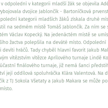
v odpolední v kategorii mladší žák se objevila Adé
vybojovala dvojice Jablončík - Bartoníčková prvenst
dpolední kategorii mladších žáků získala druhé mí
stil na sedmém místě Tomáš Jablončík. Za ním se
tém Václav Kopecký. Na jedenáctém místě se umíst
aršího žactva polepšila na deváté místo. Odpolední
i devíti hráčů. Tady chyběl hlavní favorit Jakub Ma
vým vítězstvím vítězce Aprílového turnaje Lindě Ko
účastní finálového turnaje, již nemá šanci předsti
ství její oddílová spoluhráčka Klára Valentová. Na
čík z TJ Sokola Všetaty a Jakub Makara se může po
místo.