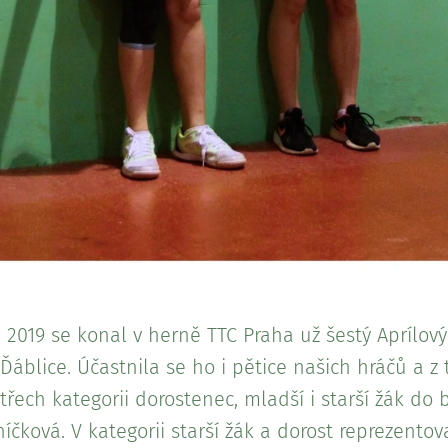
2019 se konal v herně TTC Praha už šestý Aprílový 
Ďáblice. Účastnila se ho i pětice našich hráčů a z 
 třech kategorii dorostenec, mladší i starší žák do
íčková. V kategorii starší žák a dorost reprezentov