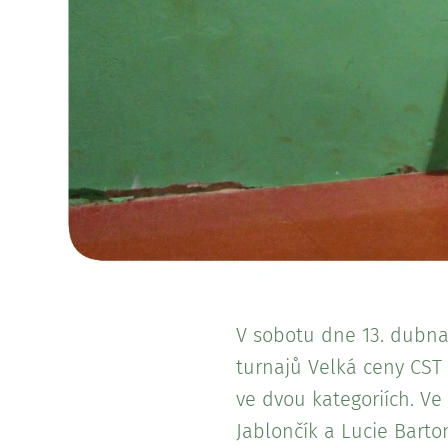
V sobotu dne 13. dubna 
turnajů Velká ceny CST 
ve dvou kategoriích. Ve
Jablončík a Lucie Barton