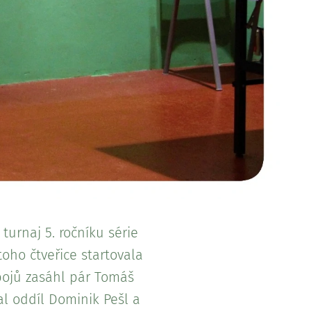
turnaj 5. ročníku série
toho čtveřice startovala
 bojů zasáhl pár Tomáš
al oddíl Dominik Pešl a