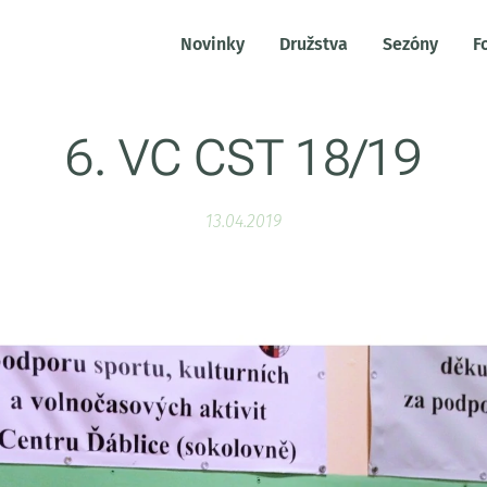
Novinky
Družstva
Sezóny
F
6. VC CST 18/19
13.04.2019