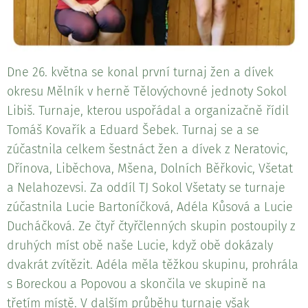
Dne 26. května se konal první turnaj žen a dívek
okresu Mělník v herně Tělovýchovné jednoty Sokol
Libiš. Turnaje, kterou uspořádal a organizačně řídil
Tomáš Kovařík a Eduard Šebek. Turnaj se a se
zúčastnila celkem šestnáct žen a dívek z Neratovic,
Dřínova, Liběchova, Mšena, Dolních Běřkovic, Všetat
a Nelahozevsi. Za oddíl TJ Sokol Všetaty se turnaje
zúčastnila Lucie Bartoníčková, Adéla Kůsová a Lucie
Ducháčková. Ze čtyř čtyřčlenných skupin postoupily z
druhých míst obě naše Lucie, když obě dokázaly
dvakrát zvítězit. Adéla měla těžkou skupinu, prohrála
s Boreckou a Popovou a skončila ve skupině na
třetím místě. V dalším průběhu turnaje však