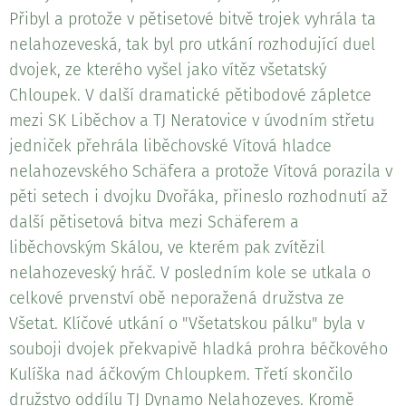
Přibyl a protože v pětisetové bitvě trojek vyhrála ta
nelahozeveská, tak byl pro utkání rozhodující duel
dvojek, ze kterého vyšel jako vítěz všetatský
Chloupek. V další dramatické pětibodové zápletce
mezi SK Liběchov a TJ Neratovice v úvodním střetu
jedniček přehrála liběchovské Vítová hladce
nelahozevského Schäfera a protože Vítová porazila v
pěti setech i dvojku Dvořáka, přineslo rozhodnutí až
další pětisetová bitva mezi Schäferem a
liběchovským Skálou, ve kterém pak zvítězil
nelahozeveský hráč. V posledním kole se utkala o
celkové prvenství obě neporažená družstva ze
Všetat. Klíčové utkání o "Všetatskou pálku" byla v
souboji dvojek překvapivě hladká prohra béčkového
Kulíška nad áčkovým Chloupkem. Třetí skončilo
družstvo oddílu TJ Dynamo Nelahozeves. Kromě