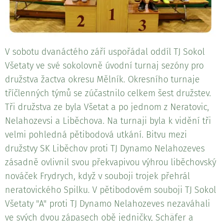
V sobotu dvanáctého září uspořádal oddíl TJ Sokol
Všetaty ve své sokolovně úvodní turnaj sezóny pro
družstva žactva okresu Mělník. Okresního turnaje
tříčlenných týmů se zúčastnilo celkem šest družstev.
Tři družstva ze byla Všetat a po jednom z Neratovic,
Nelahozevsi a Liběchova. Na turnaji byla k vidění tři
velmi pohledná pětibodová utkání. Bitvu mezi
družstvy SK Liběchov proti TJ Dynamo Nelahozeves
zásadně ovlivnil svou překvapivou výhrou liběchovský
nováček Frydrych, když v souboji trojek přehrál
neratovického Spilku. V pětibodovém souboji TJ Sokol
Všetaty "A" proti TJ Dynamo Nelahozeves nezaváhali
ve svých dvou zápasech obě jedničky, Schäfer a