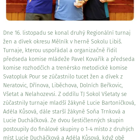
Dne 16. listopadu se konal druhý Regionální turnaj
žen a dívek okresu Mělník v herně Sokolu Libiš.
Turnaje, kterou uspořádal a organizačně řídil
předseda komise mládeže Pavel Kovařík a předseda
komise rozhodčích a trenérsko metodické komise
Svatopluk Pour se zúčastnilo tucet žen a dívek z
Neratovic, Dřínova, Liběchova, Dolních Beřkovic,
Všetat a Nelahozevsi. Z oddílu TJ Sokol Všetaty se
zúčastnily turnaje mladší žákyně Lucie Bartoníčková,
Adéla Kůsová, dále starší žákyně Soňa Trnková a
Lucie Ducháčková. Ze dvou šestičlenných skupin
postoupily do finálové skupiny o 1-4 místo z druhých
míst Lucie Ducháčková a Adéla Kůsová, když obě