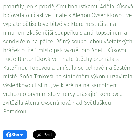
prohrály jen s pozdějšími finalistkami. Adéla Kůsová
bojovala o účast ve finále s Alenou Ovsenákovou ve
vypjaté pětisetové bitvě ve které nestačila na
mnohem zkušenější soupeřku s anti-topspinem a
sendvičem na pálce. Přímý souboj obou všetatských
hráček o třetí místo pak vyzněl pro Adélu Kůsovou.
Lucie Bartoníčková ve finále útěchy prohrála s
Kateřinou Popovou a umístila se celkově na šestém
místě. Soňa Trnková po statečném výkonu uzavírala
výsledkovou listinu, ve které na na samotném
vrcholu o první místo v nervy drásající koncovce
zvítězila Alena Ovsenáková nad Světluškou
Boreckou.
Share