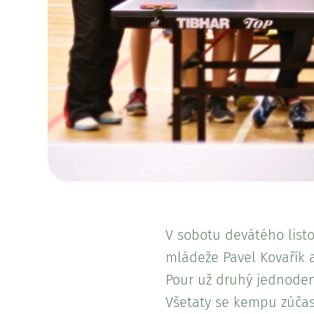
V sobotu devátého lis
mládeže Pavel Kovařík 
Pour už druhý jednoden
Všetaty se kempu zúčastn