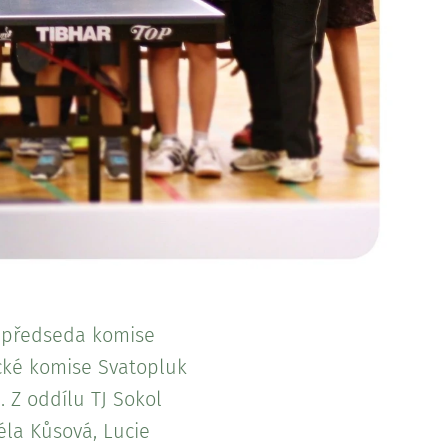
 předseda komise
cké komise Svatopluk
 Z oddílu TJ Sokol
déla Kůsová, Lucie