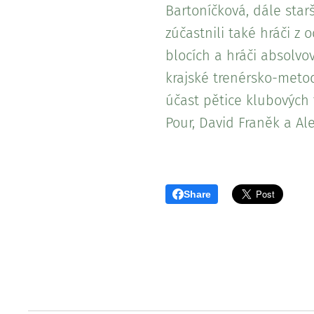
Bartoníčková, dále sta
zúčastnili také hráči z
blocích a hráči absolvo
krajské trenérsko-meto
účast pětice klubových 
Pour, David Franěk a A
Share