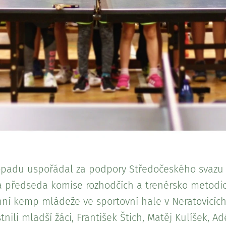
topadu uspořádal za podpory Středočeského svazu
a předseda komise rozhodčích a trenérsko metodi
ní kemp mládeže ve sportovní hale v Neratovicích.
ili mladší žáci, František Štich, Matěj Kulíšek, A