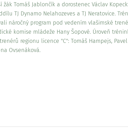
rší žák Tomáš Jablončík a dorostenec Václav Kopec
 oddílu TJ Dynamo Nelahozeves a TJ Neratovice. Tré
vali náročný program pod vedením vlašimské trenér
dické komise mládeže Hany Šopové. Úroveň trénink
trenérů regionu licence "C": Tomáš Hampejs, Pavel
lena Ovsenáková.