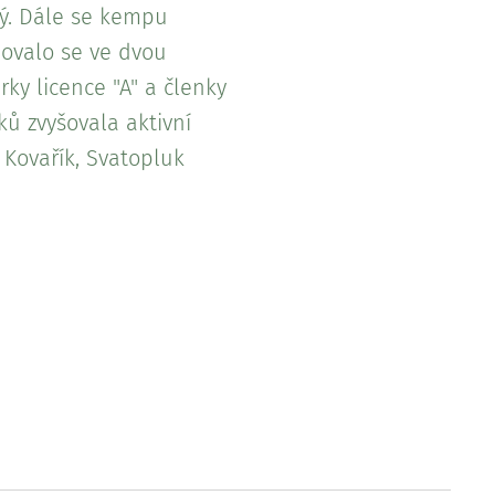
ký. Dále se kempu
novalo se ve dvou
ky licence "A" a členky
ů zvyšovala aktivní
 Kovařík, Svatopluk