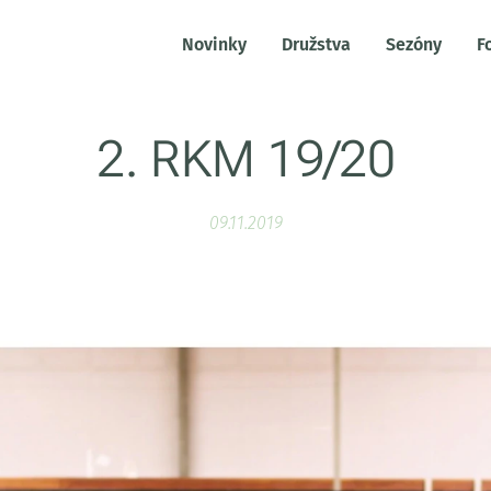
Novinky
Družstva
Sezóny
F
2. RKM 19/20
09.11.2019