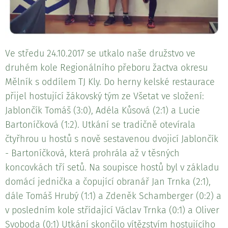
Ve středu 24.10.2017 se utkalo naše družstvo ve
druhém kole Regionálního přeboru žactva okresu
Mělník s oddílem TJ Kly. Do herny kelské restaurace
přijel hostující žákovský tým ze Všetat ve složení:
Jablončík Tomáš (3:0), Adéla Kůsová (2:1) a Lucie
Bartoníčková (1:2). Utkání se tradičně otevírala
čtyřhrou u hostů s nově sestavenou dvojicí Jablončík
- Bartoníčková, která prohrála až v těsných
koncovkách tří setů. Na soupisce hostů byl v základu
domácí jednička a čopující obranář Jan Trnka (2:1),
dále Tomáš Hrubý (1:1) a Zdeněk Schamberger (0:2) a
v posledním kole střídající Václav Trnka (0:1) a Oliver
Svoboda (0:1) Utkání skončilo vítězstvím hostujícího