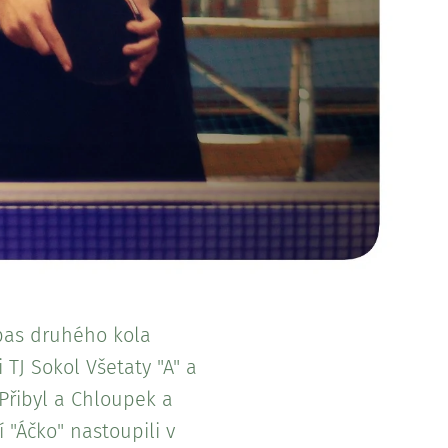
ápas druhého kola
TJ Sokol Všetaty "A" a
 Přibyl a Chloupek a
"Áčko" nastoupili v