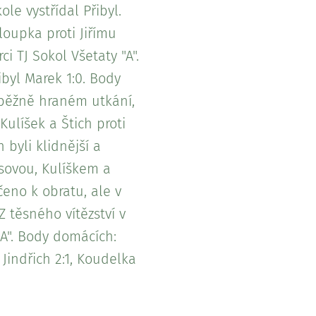
le vystřídal Přibyl.
oupka proti Jiřímu
i TJ Sokol Všetaty "A".
ibyl Marek 1:0. Body
ouběžně hraném utkání,
ulíšek a Štich proti
 byli klidnější a
ůsovou, Kulíškem a
eno k obratu, ale v
 těsného vítězství v
A". Body domácích:
 Jindřich 2:1, Koudelka