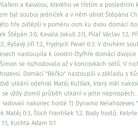
lařem a Kavalou, kterého ve třetím a posledním ko
m byl souboj jedniček a v něm obrat Štěpána Chl
této hře zvítězili v poměru osm ku dvou domácí borc
 Štěpán 3:0, Kavala Jakub 2:0, Pilař Václav 1:2, Př
2, Ryšavý Jiří 1:2, Frydrych Pavel 0:3. V druhém s
sech nastoupila k úvodní čtyřhře domácí dvojice K
 Šimon se rozhodovalo až v koncovkách setů. V nich
hozevsi. Domácí "Béčko" nastoupili v základu s K
vě utkání odehrál Matěj Kulíšek, který měl nakroč
 se vždy zlomil průběh utkání v jeho neprospěch. Z
se radovali nakonec hosté TJ Dynamo Nelahozeves "
k Matěj 0:3, Štich František 1:2. Body hostů: Kebrle
 1:1, Kuchta Adam 0:1