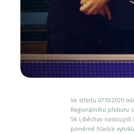
Ve středu 07.10.2020 od
Regionálního přeboru st
SK Liběchov nastoupili 
poměrně hladce vyhrála