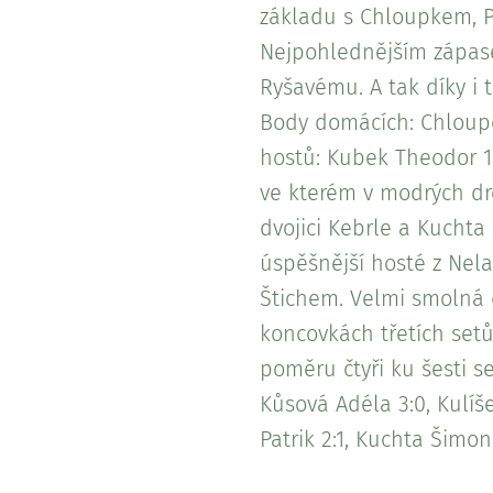
základu s Chloupkem, Pi
Nejpohlednějším zápase
Ryšavému. A tak díky i 
Body domácích: Chloupek
hostů: Kubek Theodor 1:
ve kterém v modrých dre
dvojici Kebrle a Kuchta
úspěšnější hosté z Nela
Štichem. Velmi smolná d
koncovkách třetích setů
poměru čtyři ku šesti 
Kůsová Adéla 3:0, Kulíše
Patrik 2:1, Kuchta Šimon