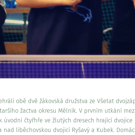
ehráli obě dvě žákovská družstva ze Všetat dvojz
aršího žactva okresu Mělník. V prvním utkání mezi 
k úvodní čtyřhře ve žlutých dresech hrající dvojice
 nad liběchovskou dvojicí Ryšavý a Kubek. Domácí 