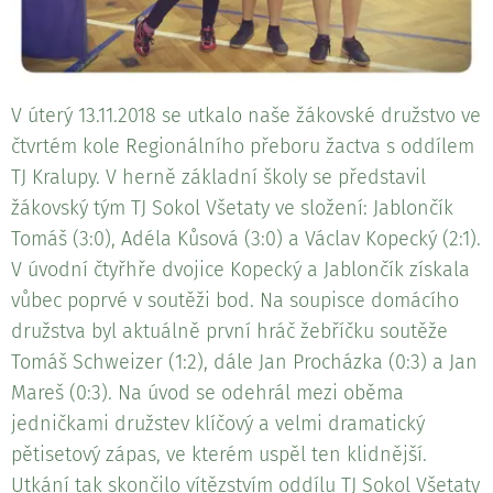
V úterý 13.11.2018 se utkalo naše žákovské družstvo ve
čtvrtém kole Regionálního přeboru žactva s oddílem
TJ Kralupy. V herně základní školy se představil
žákovský tým TJ Sokol Všetaty ve složení: Jablončík
Tomáš (3:0), Adéla Kůsová (3:0) a Václav Kopecký (2:1).
V úvodní čtyřhře dvojice Kopecký a Jablončík získala
vůbec poprvé v soutěži bod. Na soupisce domácího
družstva byl aktuálně první hráč žebříčku soutěže
Tomáš Schweizer (1:2), dále Jan Procházka (0:3) a Jan
Mareš (0:3). Na úvod se odehrál mezi oběma
jedničkami družstev klíčový a velmi dramatický
pětisetový zápas, ve kterém uspěl ten klidnější.
Utkání tak skončilo vítězstvím oddílu TJ Sokol Všetaty