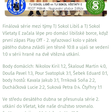
Finálová série mezi týmy TJ Sokol Libiš a TJ Sokol
Všetaty E začala lépe pro domácí libišské borce, když
první zápas Play Off - 2. vyřazovací kolo v pátek
pátého dubna zvládli jen těsně 10:8 a ujali se vedení
1:0 v sérii hrané na dvě vítězná utkání.
Body domácích: Nikolov Kiril 1:2, Škaloud Martin 4:0,
Douša Pavel 1:3, Pour Svatopluk 3:1, Šebek Eduard 0:1,
body hostů: Kavala Jakub 3:1, Trnková Soňa 2:2,
Ducháčková Lucie 2:2, Suková Petra 0:4. Čtyřhry 1:1
Ve středu desátého dubna se přesunula série 2.
utkání do Všetat, kde naše družstvo srovnalo.