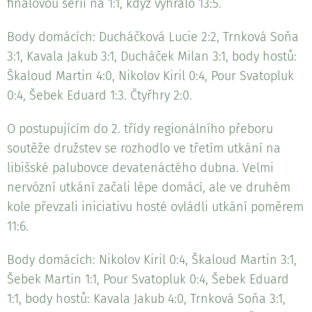
finálovou sérii na 1:1, když vyhrálo 13:5.
Body domácích: Ducháčková Lucie 2:2, Trnková Soňa
3:1, Kavala Jakub 3:1, Ducháček Milan 3:1, body hostů:
Škaloud Martin 4:0, Nikolov Kiril 0:4, Pour Svatopluk
0:4, Šebek Eduard 1:3. Čtyřhry 2:0.
O postupujícím do 2. třídy regionálního přeboru
soutěže družstev se rozhodlo ve třetím utkání na
libišské palubovce devatenáctého dubna. Velmi
nervózní utkání začali lépe domácí, ale ve druhém
kole převzali iniciativu hosté ovládli utkání poměrem
11:6.
Body domácích: Nikolov Kiril 0:4, Škaloud Martin 3:1,
Šebek Martin 1:1, Pour Svatopluk 0:4, Šebek Eduard
1:1, body hostů: Kavala Jakub 4:0, Trnková Soňa 3:1,