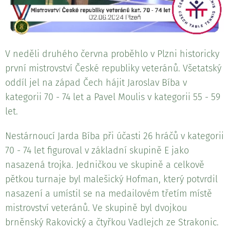
V neděli druhého června proběhlo v Plzni historicky
první mistrovství České republiky veteránů. Všetatský
oddíl jel na západ Čech hájit Jaroslav Bíba v
kategorii 70 - 74 let a Pavel Moulis v kategorii 55 - 59
let.
Nestárnoucí Jarda Bíba při účasti 26 hráčů v kategorii
70 - 74 let figuroval v základní skupině E jako
nasazená trojka. Jedničkou ve skupině a celkově
pětkou turnaje byl malešický Hofman, který potvrdil
nasazení a umístil se na medailovém třetím místě
mistrovství veteránů. Ve skupině byl dvojkou
brněnský Rakovický a čtyřkou Vadlejch ze Strakonic.