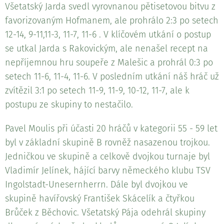
Všetatský Jarda svedl vyrovnanou pětisetovou bitvu z
favorizovaným Hofmanem, ale prohrálo 2:3 po setech
12-14, 9-11,11-3, 11-7, 11-6 . V klíčovém utkání o postup
se utkal Jarda s Rakovickým, ale nenašel recept na
nepříjemnou hru soupeře z Malešic a prohrál 0:3 po
setech 11-6, 11-4, 11-6. V posledním utkání náš hráč už
zvítězil 3:1 po setech 11-9, 11-9, 10-12, 11-7, ale k
postupu ze skupiny to nestačilo.
Pavel Moulis při účasti 20 hráčů v kategorii 55 - 59 let
byl v základní skupině B rovněž nasazenou trojkou.
Jedničkou ve skupině a celkově dvojkou turnaje byl
Vladimír Jelínek, hájící barvy německého klubu TSV
Ingolstadt-Unesernherrn. Dále byl dvojkou ve
skupině havířovský František Skácelík a čtyřkou
Brůček z Běchovic. Všetatský Pája odehrál skupiny